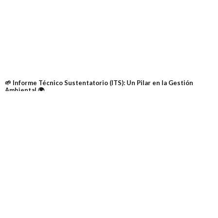
🌱 Informe Técnico Sustentatorio (ITS): Un Pilar en la Gestión
Ambiental 🌍
05/19/2024
Ver más »